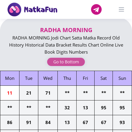
Open
RADHA MORNING
RADHA MORNING Jodi Chart Satta Matka Record Old
History Historical Data Bracket Results Chart Online Live
Book Digits Numbers
Go to Bottom
Mon
Tue
Wed
Thu
Fri
Sat
Sun
11
21
71
**
**
**
**
**
**
**
32
13
95
95
86
91
84
13
67
67
93